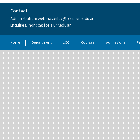
Contact
Administration: webmasterlcc@fceia.unr.edu.ar
Enquiries: ingrlcc@fceia.unr.edu.ar
Home
Department
LCC
Courses
Admissions
P