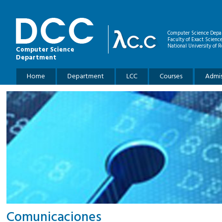
Skip to main content
Computer Science Depa
Faculty of Exact Scienc
National University of R
Computer Science
Department
Main menu
Home
Department
LCC
Courses
Admis
Comunicaciones