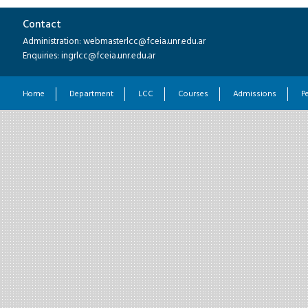
Contact
Administration: webmasterlcc@fceia.unr.edu.ar
Enquiries: ingrlcc@fceia.unr.edu.ar
Home
Department
LCC
Courses
Admissions
P