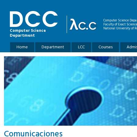
Skip to main content
Computer Science Depa
Faculty of Exact Scienc
National University of R
Computer Science
Department
Main menu
Home
Department
LCC
Courses
Admis
Comunicaciones