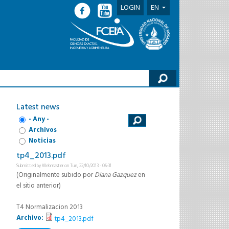
LOGIN
EN
h form
Latest news
- Any -
Archivos
Noticias
tp4_2013.pdf
Submitted by
Webmaster
on Tue, 22/10/2013 - 06:31
(Originalmente subido por
Diana Gazquez
en
el sitio anterior)
T4 Normalizacion 2013
Archivo:
tp4_2013.pdf