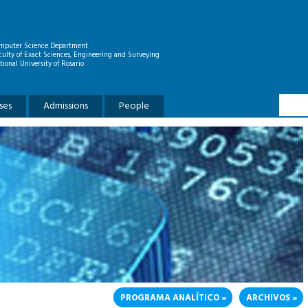
mputer Science Department
culty of Exact Sciences, Engineering and Surveying
tional University of Rosario
Searc
Search
ses
Admissions
People
PROGRAMA ANALÍTICO
ARCHIVOS