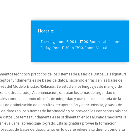
Horario:
Tuesday, from 15:00 to 17:00. Room: Lab. 1er piso
Friday, from 13:30 to 17:30. Room: Virtual
amentos teóricos y prácticos de los sistemas de Bases de Datos. La asignatura
ceptos fundamentales de bases de datos, haciendo énfasis en las bases de
ravés del Modelo Entidad/Relación. Se estudian los lenguajes de manejo de
ulta estructurado). A continuación, se tratan los temas de seguridad e
ales como una condición más de integridad y que da pie a la teoría de la
os de optimización de consultas, recuperación y concurrencia, y bases de
ses de datos en los sistemas de información y se proveen los conceptos básicos
e datos. Los temas fundamentales se sedimentan en los alumnos mediante la
ién evaluar el aprendizaje logrado. Esta asignatura provee la formación
yectos de bases de datos, tanto en lo que se refiere a su diseño como a su