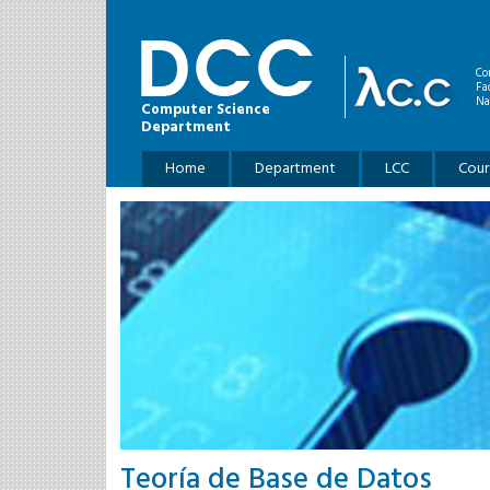
Skip to main content
Co
Fa
Na
Computer Science
Department
Main menu
Home
Department
LCC
Cour
Teorí­a de Base de Datos