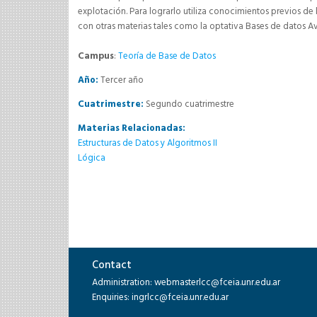
explotación. Para lograrlo utiliza conocimientos previos de 
con otras materias tales como la optativa Bases de datos Av
Campus
:
Teoría de Base de Datos
Año:
Tercer año
Cuatrimestre:
Segundo cuatrimestre
Materias Relacionadas:
Estructuras de Datos y Algoritmos II
Lógica
Contact
Administration: webmasterlcc@fceia.unr.edu.ar
Enquiries: ingrlcc@fceia.unr.edu.ar