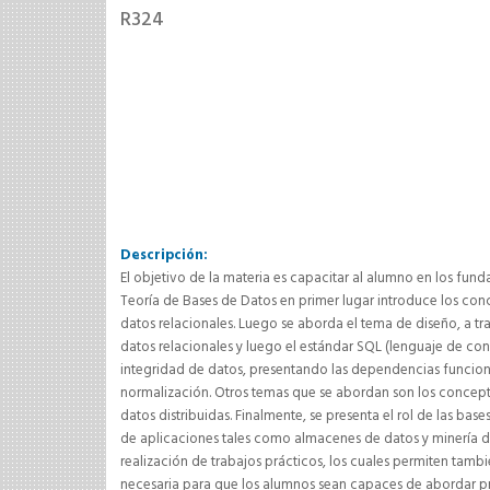
R324
Descripción:
El objetivo de la materia es capacitar al alumno en los fund
Teoría de Bases de Datos en primer lugar introduce los con
datos relacionales. Luego se aborda el tema de diseño, a t
datos relacionales y luego el estándar SQL (lenguaje de cons
integridad de datos, presentando las dependencias funcion
normalización. Otros temas que se abordan son los concept
datos distribuidas. Finalmente, se presenta el rol de las ba
de aplicaciones tales como almacenes de datos y minería d
realización de trabajos prácticos, los cuales permiten tamb
necesaria para que los alumnos sean capaces de abordar pro