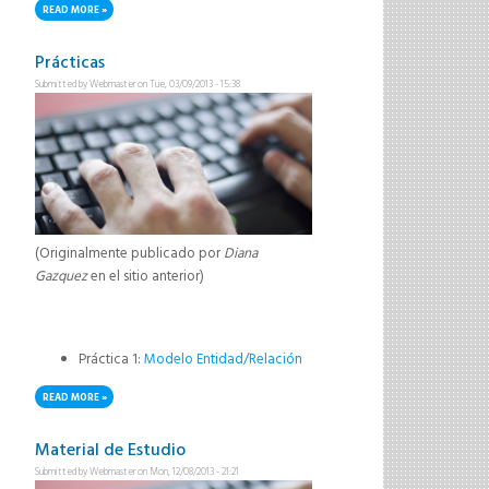
READ MORE
ABOUT TP4_2013.PDF
Prácticas
Submitted by
Webmaster
on Tue, 03/09/2013 - 15:38
(Originalmente publicado por
Diana
Gazquez
en el sitio anterior)
Práctica 1:
Modelo Entidad/Relación
READ MORE
ABOUT PRÁCTICAS
Material de Estudio
Submitted by
Webmaster
on Mon, 12/08/2013 - 21:21