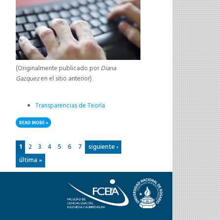
(Originalmente publicado por
Diana
Gazquez
en el sitio anterior)
Transparencias de Teoría
READ MORE
ABOUT MATERIAL DE ESTUDIO
Pages
1
2
3
4
5
6
7
siguiente ›
última »