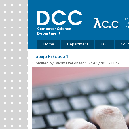
Skip to main content
Co
Fa
Na
Computer Science
Department
Main menu
Home
Department
LCC
Cour
Trabajo Práctico 1
Submitted by
Webmaster
on Mon, 24/08/2015 - 14:49