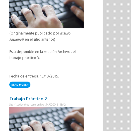
(Originalmente publicado por
Mauro
Jaskelioff
en el sitio anterior)
Está disponible en la sección Archivos el
trabajo práctico 3.
Fecha de entrega: 15/10/2015.
READ MORE
ABOUT TRABAJO PRÁCTICO 3
Trabajo Práctico 2
Submitted by
Webmaster
on Mon, 14/09/2015 - 15:42