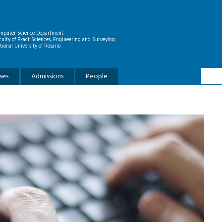
mputer Science Department
culty of Exact Sciences, Engineering and Surveying
tional University of Rosario
Searc
Search
ses
Admissions
People