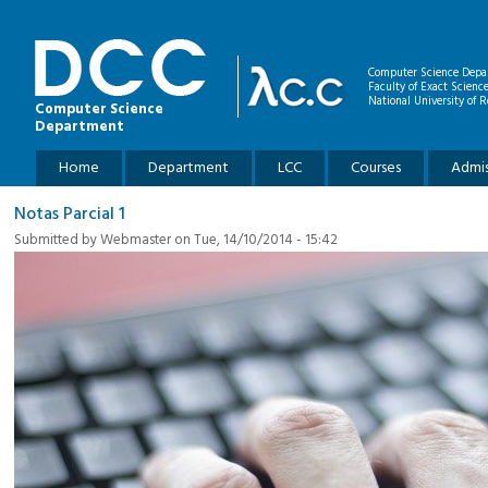
Skip to main content
Computer Science Depa
Faculty of Exact Scienc
National University of R
Computer Science
Department
Main menu
Home
Department
LCC
Courses
Admis
Notas Parcial 1
Submitted by
Webmaster
on Tue, 14/10/2014 - 15:42