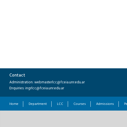
Contact
Administration: webmasterlcc@fceia.unr.edu.ar
Enquiries: ingrlcc@fceia.unr.edu.ar
Home
Department
LCC
Courses
Admissions
P