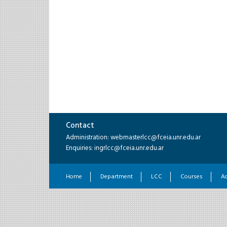
Contact
Administration: webmasterlcc@fceia.unr.edu.ar
Enquiries: ingrlcc@fceia.unr.edu.ar
Home
Department
LCC
Courses
A