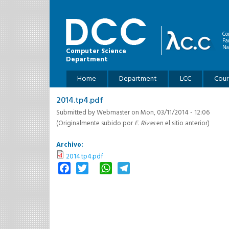
Skip to main content
Co
Fa
Na
Computer Science
Department
Main menu
Home
Department
LCC
Cour
2014.tp4.pdf
Submitted by
Webmaster
on Mon, 03/11/2014 - 12:06
(Originalmente subido por
E. Rivas
en el sitio anterior)
Archivo:
2014.tp4.pdf
Facebook
Twitter
WhatsApp
Telegram