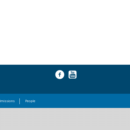
dmissions
People