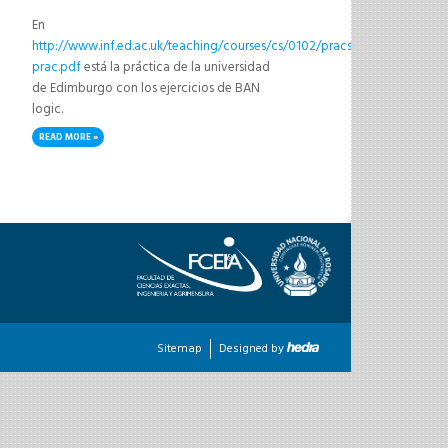
En
http://www.inf.ed.ac.uk/teaching/courses/cs/0102/pracs/ban/ban-
prac.pdf
está la práctica de la universidad
de Edimburgo con los ejercicios de BAN
logic.
READ MORE
ABOUT PRÁCTICA BAN
Sitemap
Designed by