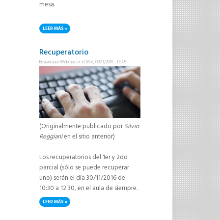
mesa.
LEER MÁS
SOBRE ACLARACIÓN IMPORTANTE SOBRE EL EXAMEN FINAL
Recuperatorio
Enviado por
Webmaster
el Mié, 09/11/2016 - 13:45
(Originalmente publicado por
Silvio
Reggiani
en el sitio anterior)
Los recuperatorios del 1er y 2do
parcial (sólo se puede recuperar
uno) serán el día 30/11/2016 de
10:30 a 12:30, en el aula de siempre.
LEER MÁS
SOBRE RECUPERATORIO