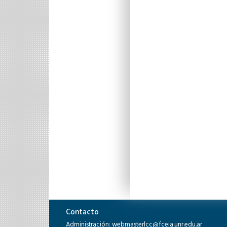
Contacto
Administración: webmasterlcc@fceia.unr.edu.ar