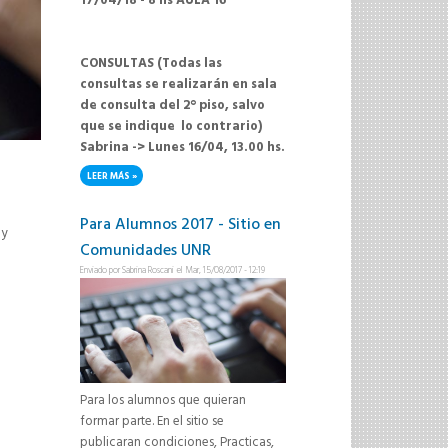
17/04/18 - 8 hs AULA 16
CONSULTAS (Todas las
consultas se realizarán en sala
de consulta del 2° piso, salvo
que se indique lo contrario)
Sabrina -> Lunes 16/04, 13.00 hs.
LEER MÁS
SOBRE PROXIMA MESA: MARTES 17/04/18 - 8 HS - AULA 16
Para Alumnos 2017 - Sitio en
 y
Comunidades UNR
Enviado por
Sabrina Roscani
el Mar, 15/08/2017 - 12:19
Para los alumnos que quieran
formar parte. En el sitio se
publicaran condiciones, Practicas,