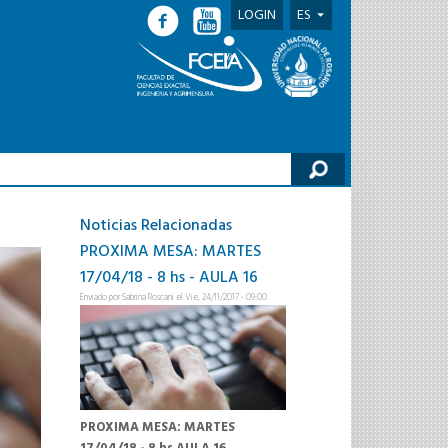
LOGIN
ES
lario de búsqueda
Noticias Relacionadas
PROXIMA MESA: MARTES
17/04/18 - 8 hs - AULA 16
Enviado por
Sabrina Roscani
el Vie, 24/11/2017 - 09:00
PROXIMA MESA: MARTES