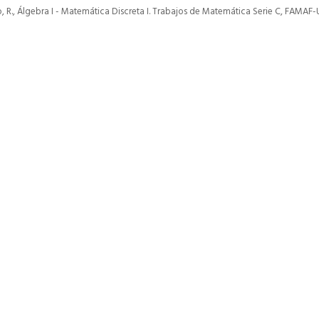
lo, R., Álgebra I - Matemática Discreta I. Trabajos de Matemática Serie C, FAMAF
p
gram