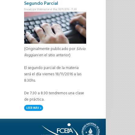
Segundo Parcial
Enviado por
Webmaster
el Mar, 08/11/2016 - 11:49
(Originalmente publicado por
Silvio
Reggiani
en el sitio anterior)
El segundo parcial de la materia
será el día viernes 18/11/2016 a las
8:30hs.
De 7:30 a 8:30 tendremos una clase
de práctica.
LEER MÁS
SOBRE SEGUNDO PARCIAL