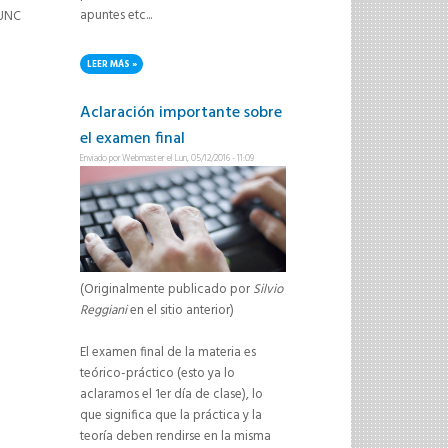
apuntes etc...
-UNC
LEER MÁS
SOBRE PARA ALUMNOS 2017 - SITIO EN COMUNIDADES UNR
Aclaración importante sobre
el examen final
Enviado por
Webmaster
el Lun, 05/12/2016 - 11:09
(Originalmente publicado por
Silvio
Reggiani
en el sitio anterior)
El examen final de la materia es
teórico-práctico (esto ya lo
aclaramos el 1er día de clase), lo
que significa que la práctica y la
teoría deben rendirse en la misma