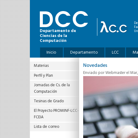
Pasar al contenido principal
De
Fa
Departamento de
Un
Ciencias de la
Computación
Menú principal
Inicio
Departamento
LCC
Ma
Novedades
Materias
Enviado por
Webmaster
el Mar,
Perfil y Plan
Jornadas de Cs. de la
Computación
Tesinas de Grado
El Proyecto PROMINF‐LCC‐
FCEIA
Lista de correo