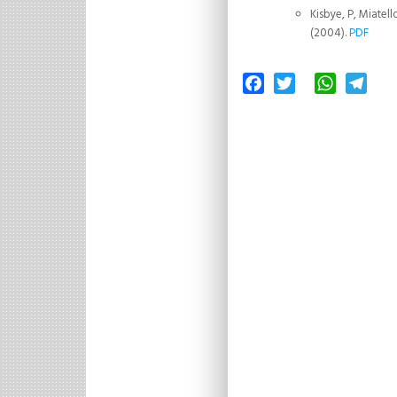
Kisbye, P, Miatel
(2004).
PDF
Facebook
Twitter
WhatsAp
Tele