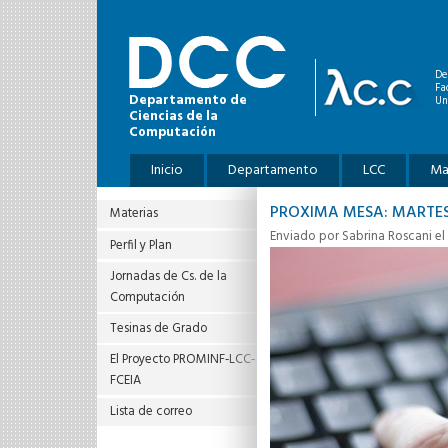
Pasar al contenido principal
De
Fa
Departamento de
Un
Ciencias de la
Computación
Menú principal
Inicio
Departamento
LCC
Ma
PROXIMA MESA: MARTES 1
Materias
Enviado por
Sabrina Roscani
el
Perfil y Plan
Jornadas de Cs. de la
Computación
Tesinas de Grado
El Proyecto PROMINF‐LCC‐
FCEIA
Lista de correo