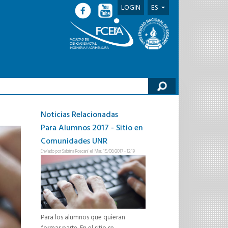
LOGIN
ES
lario de búsqueda
Noticias Relacionadas
Para Alumnos 2017 - Sitio en
Comunidades UNR
Enviado por
Sabrina Roscani
el Mar, 15/08/2017 - 12:19
Para los alumnos que quieran