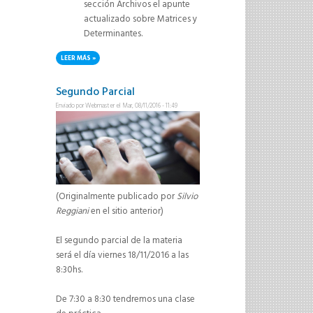
sección Archivos el apunte
actualizado sobre Matrices y
Determinantes.
LEER MÁS
SOBRE NOVEDADES
Segundo Parcial
Enviado por
Webmaster
el Mar, 08/11/2016 - 11:49
(Originalmente publicado por
Silvio
Reggiani
en el sitio anterior)
El segundo parcial de la materia
será el día viernes 18/11/2016 a las
8:30hs.
De 7:30 a 8:30 tendremos una clase