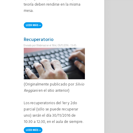
teoría deben rendirse en la misma
mesa.
LEER MÁS
SOBRE ACLARACIÓN IMPORTANTE SOBRE EL EXAMEN FINAL
Recuperatorio
Enviado por
Webmaster
el Mié, 09/11/2016 - 13:45
(Originalmente publicado por
Silvio
Reggiani
en el sitio anterior)
Los recuperatorios del 1er y 2do
parcial (sólo se puede recuperar
uno) serán el día 30/11/2016 de
10:30 a 12:30, en el aula de siempre.
LEER MÁS
SOBRE RECUPERATORIO