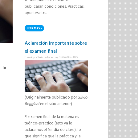
formar parte. En el sitio se
publicaran condiciones, Practicas,
apuntes etc...
LEER MÁS
SOBRE PARA ALUMNOS 2017 - SITIO EN COMUNIDADES UNR
Aclaración importante sobre
el examen final
Enviado por
Webmaster
el Lun, 05/12/2016 - 11:09
e lo
(Originalmente publicado por
Silvio
Reggiani
en el sitio anterior)
El examen final de la materia es
teórico-práctico (esto ya lo
aclaramos el 1er día de clase), lo
que significa que la práctica y la