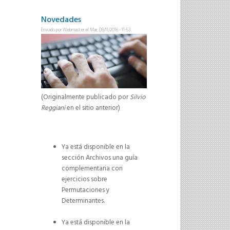
Novedades
Enviado por
Webmaster
el Mar, 08/11/2016 - 11:53
(Originalmente publicado por
Silvio
Reggiani
en el sitio anterior)
Ya está disponible en la
sección Archivos una guía
complementaria con
ejercicios sobre
Permutaciones y
Determinantes.
Ya está disponible en la