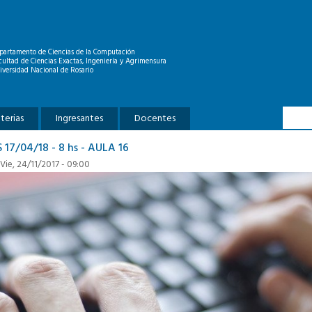
partamento de Ciencias de la Computación
cultad de Ciencias Exactas, Ingeniería y Agrimensura
iversidad Nacional de Rosario
Formu
Buscar
terias
Ingresantes
Docentes
7/04/18 - 8 hs - AULA 16
 Vie, 24/11/2017 - 09:00