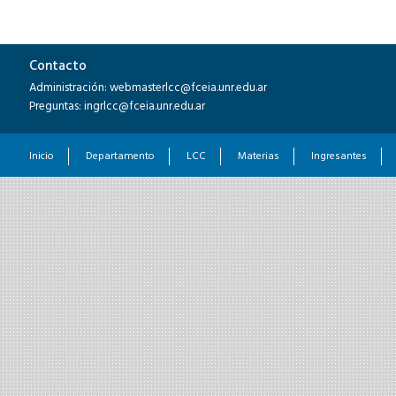
Contacto
Administración: webmasterlcc@fceia.unr.edu.ar
Preguntas: ingrlcc@fceia.unr.edu.ar
Inicio
Departamento
LCC
Materias
Ingresantes