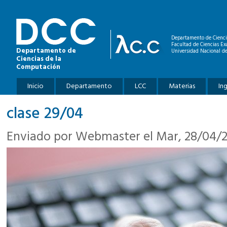
Pasar al contenido principal
Departamento de Cienci
Facultad de Ciencias Ex
Departamento de
Universidad Nacional de
Ciencias de la
Computación
Menú principal
Inicio
Departamento
LCC
Materias
In
clase 29/04
Enviado por
Webmaster
el Mar, 28/04/2