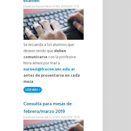
examen
Enviado por
Gustavo Galizzi
el Mié, 30/01/2019 - 11:39
Se recuerda a los alumnos que
deseen rendir que
deben
comunicarse
con la profesora
Nora Arnesi por mail a
narnesi@fcecon.unr.edu.ar
antes de presentarse en cada
mesa
.
LEER MÁS
SOBRE IMPORTANTE: MESAS DE EXAMEN
Consulta para mesas de
febrero/marzo 2019
Enviado por
Gustavo Galizzi
el Mié, 30/01/2019 - 10:56