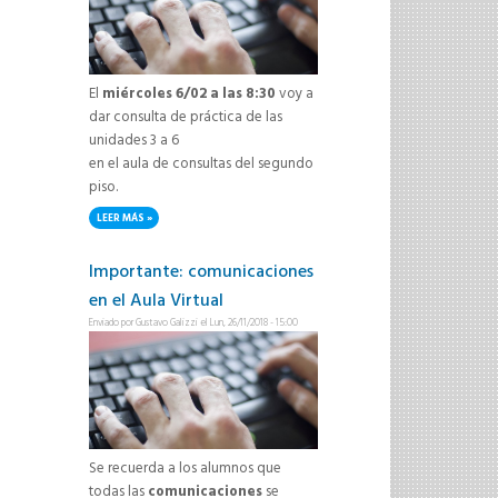
El
miércoles 6/02 a las 8:30
voy a
dar consulta de práctica de las
unidades 3 a 6
en el aula de consultas del segundo
piso.
LEER MÁS
SOBRE CONSULTA PARA MESAS DE FEBRERO/MARZO 2019
Importante: comunicaciones
en el Aula Virtual
Enviado por
Gustavo Galizzi
el Lun, 26/11/2018 - 15:00
Se recuerda a los alumnos que
todas las
comunicaciones
se