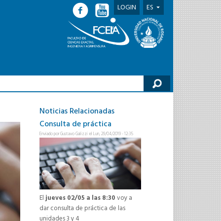
LOGIN
ES
lario de búsqueda
Noticias Relacionadas
Consulta de práctica
Enviado por
Gustavo Galizzi
el Lun, 29/04/2019 - 12:35
El
jueves 02/05 a las 8:30
voy a
dar consulta de práctica de las
unidades 3 y 4