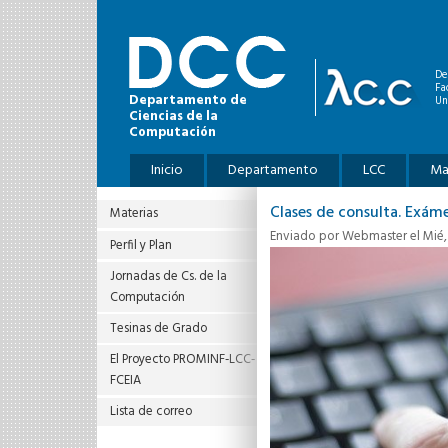
Pasar al contenido principal
De
Fa
Departamento de
Un
Ciencias de la
Computación
Menú principal
Inicio
Departamento
LCC
Ma
Clases de consulta. Exáme
Materias
Enviado por
Webmaster
el Mié,
Perfil y Plan
Jornadas de Cs. de la
Computación
Tesinas de Grado
El Proyecto PROMINF‐LCC‐
FCEIA
Lista de correo