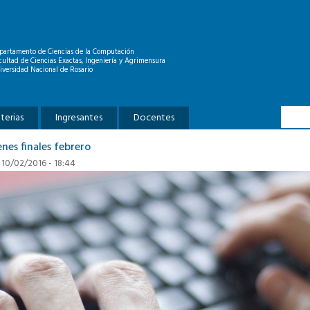
partamento de Ciencias de la Computación
cultad de Ciencias Exactas, Ingeniería y Agrimensura
iversidad Nacional de Rosario
Formu
Buscar
terias
Ingresantes
Docentes
nes finales febrero
 10/02/2016 - 18:44