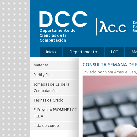
Pasar al contenido principal
De
Fa
Departamento de
Un
Ciencias de la
Computación
Menú principal
Inicio
Departamento
LCC
Ma
CONSULTA SEMANA DE 
Materias
Enviado por
Nora Arnesi
el Sáb,
Perfil y Plan
Jornadas de Cs. de la
Computación
Tesinas de Grado
El Proyecto PROMINF‐LCC‐
FCEIA
Lista de correo