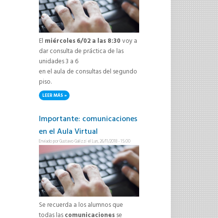
El
miércoles 6/02 a las 8:30
voy a
dar consulta de práctica de las
unidades 3 a 6
en el aula de consultas del segundo
piso.
LEER MÁS
SOBRE CONSULTA PARA MESAS DE FEBRERO/MARZO 2019
Importante: comunicaciones
en el Aula Virtual
Enviado por
Gustavo Galizzi
el Lun, 26/11/2018 - 15:00
Se recuerda a los alumnos que
todas las
comunicaciones
se