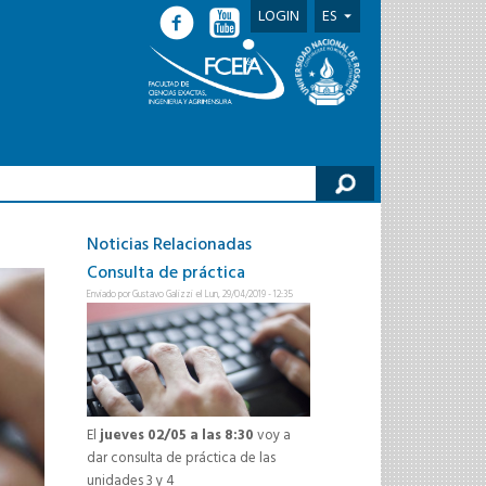
LOGIN
ES
lario de búsqueda
Noticias Relacionadas
Consulta de práctica
Enviado por
Gustavo Galizzi
el Lun, 29/04/2019 - 12:35
El
jueves 02/05 a las 8:30
voy a
dar consulta de práctica de las
unidades 3 y 4