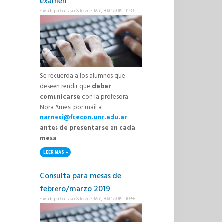
examen
Enviado por
Gustavo Galizzi
el Mié, 30/01/2019 - 11:39
Se recuerda a los alumnos que
deseen rendir que
deben
comunicarse
con la profesora
Nora Arnesi por mail a
narnesi@fcecon.unr.edu.ar
antes de presentarse en cada
mesa
.
LEER MÁS
SOBRE IMPORTANTE: MESAS DE EXAMEN
Consulta para mesas de
febrero/marzo 2019
Enviado por
Gustavo Galizzi
el Mié, 30/01/2019 - 10:56