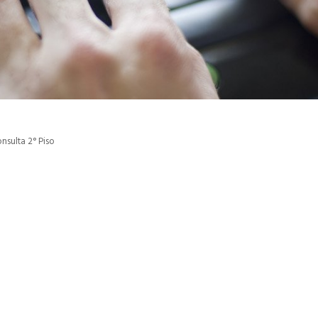
sulta 2° Piso
p
gram