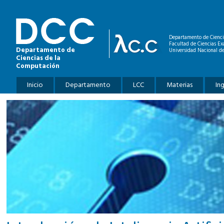
Pasar al contenido principal
Departamento de Cienci
Facultad de Ciencias Ex
Departamento de
Universidad Nacional de
Ciencias de la
Computación
Menú principal
Inicio
Departamento
LCC
Materias
In