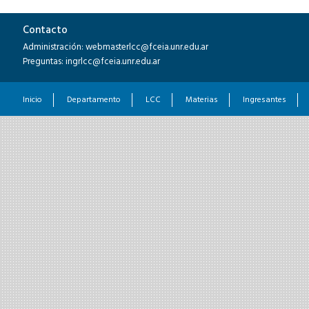
Contacto
Administración: webmasterlcc@fceia.unr.edu.ar
Preguntas: ingrlcc@fceia.unr.edu.ar
Inicio
Departamento
LCC
Materias
Ingresantes