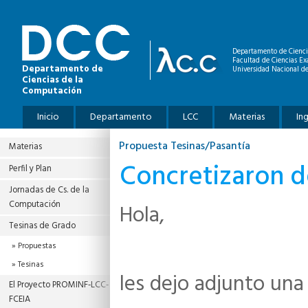
Pasar al contenido principal
Departamento de Cienci
Facultad de Ciencias Ex
Departamento de
Universidad Nacional de
Ciencias de la
Computación
Menú principal
Inicio
Departamento
LCC
Materias
In
Propuesta Tesinas/Pasantía
Materias
Concretizaron d
Perfil y Plan
Jornadas de Cs. de la
Computación
Hola,
Tesinas de Grado
Propuestas
Tesinas
les dejo adjunto una
El Proyecto PROMINF‐LCC‐
FCEIA