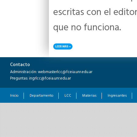
escritas con el edit
que no funciona.
LEER MÁS
SOBRE LECTURA DE PANTALLA EN WINDOWS
Contacto
Administración: webmasterlcc@fceia.unr.edu.ar
Preguntas: ingrlcc@fceia.unr.edu.ar
Inicio
Departamento
LCC
Materias
Ingresantes