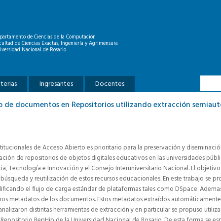
partamento de Ciencias de la Computación
cultad de Ciencias Exactas, Ingeniería y Agrimensura
iversidad Nacional de Rosario
Formu
Buscar
terias
Ingresantes
Docentes
to de documentos en Repositorios utilizando extracción semia
nstitucionales de Acceso Abierto es prioritario para la preservación y diseminac
reación de repositorios de objetos digitales educativos en las universidades públ
cia, Tecnología e Innovación y el Consejo Interuniversitario Nacional. El objetivo
búsqueda y reutilización de estos recursos educacionales. En este trabajo se pr
ificando el flujo de carga estándar de plataformas tales como DSpace. Ademas,
nos metadatos de los documentos. Estos metadatos extraídos automáticamente s
e analizaron distintas herramientas de extracción y en particular se propuso util
l Repositorio RepHip de la Universidad Nacional de Rosario. De esta forma se e