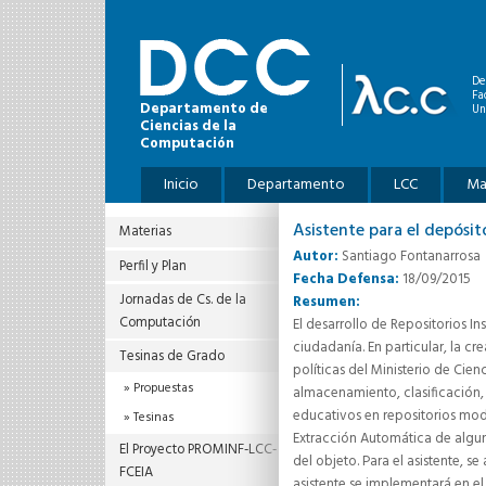
Pasar al contenido principal
De
Fa
Departamento de
Un
Ciencias de la
Computación
Menú principal
Inicio
Departamento
LCC
Ma
Asistente para el depósi
Materias
Autor:
Santiago Fontanarrosa
Perfil y Plan
Fecha Defensa:
18/09/2015
Jornadas de Cs. de la
Resumen:
Computación
El desarrollo de Repositorios I
ciudadanía. En particular, la c
Tesinas de Grado
políticas del Ministerio de Cien
Propuestas
almacenamiento, clasificación, 
educativos en repositorios mod
Tesinas
Extracción Automática de algu
El Proyecto PROMINF‐LCC‐
del objeto. Para el asistente, s
FCEIA
asistente se implementará en e