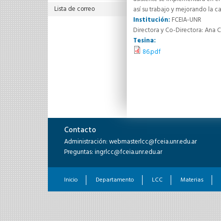
Lista de correo
así su trabajo y mejorando la c
Institución:
FCEIA-UNR
Directora y Co-Directora: Ana C
Tesina:
86.pdf
Contacto
Administración: webmasterlcc@fceia.unr.edu.ar
Preguntas: ingrlcc@fceia.unr.edu.ar
Inicio
Departamento
LCC
Materias