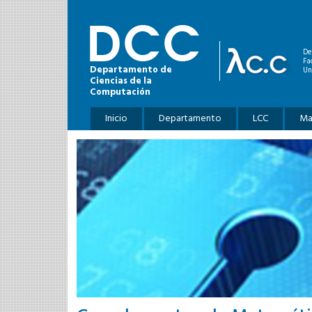
Pasar al contenido principal
De
Fa
Departamento de
Un
Ciencias de la
Computación
Menú principal
Inicio
Departamento
LCC
Ma