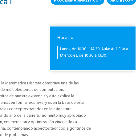
a I
PROGRAMA ANALÍTICO
ARCHIVOS
Horario:
Lunes, de 10:30 a 14:30. Aula: Anf. Física
Miércoles, de 10:30 a 13:30.
la Matemática Discreta constituye una de las
 de múltiples temas de computación.
tos de nuestra existencia y esto explica la
mas en forma recursiva, y es en la base de esta
ales conceptos tratados en la asignatura.
egundo año de la carrera, momento muy apropiado
ión, enumeración y optimización vinculados a
ria, contemplando aspectos teóricos, algoritmos de
ad de problemas.