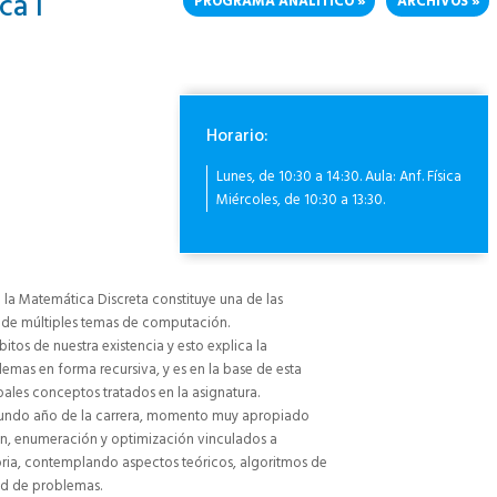
a I
PROGRAMA ANALÍTICO
ARCHIVOS
Horario:
Lunes, de 10:30 a 14:30. Aula: Anf. Física
Miércoles, de 10:30 a 13:30.
la Matemática Discreta constituye una de las
 de múltiples temas de computación.
tos de nuestra existencia y esto explica la
mas en forma recursiva, y es en la base de esta
ales conceptos tratados en la asignatura.
egundo año de la carrera, momento muy apropiado
ión, enumeración y optimización vinculados a
ria, contemplando aspectos teóricos, algoritmos de
ad de problemas.