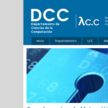
Pasar al contenido principal
De
Fa
Departamento de
Un
Ciencias de la
Computación
Menú principal
Inicio
Departamento
LCC
Ma