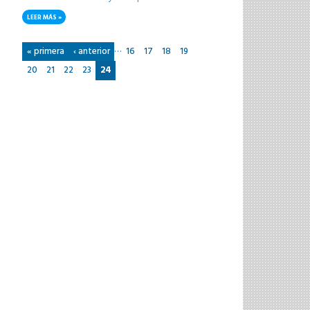
LEER MÁS
SOBRE TUTORIALPYTHON2.PDF
Páginas
…
« primera
‹ anterior
16
17
18
19
20
21
22
23
24