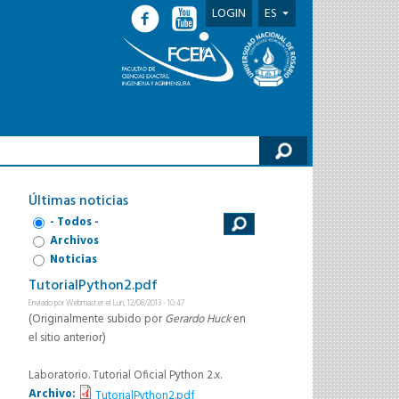
LOGIN
ES
lario de búsqueda
Últimas noticias
- Todos -
Archivos
Noticias
TutorialPython2.pdf
Enviado por
Webmaster
el Lun, 12/08/2013 - 10:47
(Originalmente subido por
Gerardo Huck
en
el sitio anterior)
Laboratorio. Tutorial Oficial Python 2.x.
Archivo:
TutorialPython2.pdf