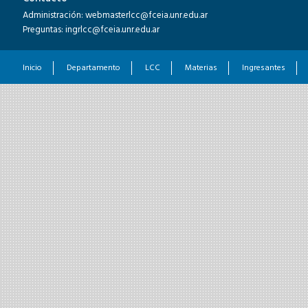
Administración: webmasterlcc@fceia.unr.edu.ar
Preguntas: ingrlcc@fceia.unr.edu.ar
Inicio
Departamento
LCC
Materias
Ingresantes