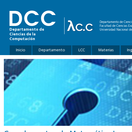
Pasar al contenido principal
Departamento de Cienci
Facultad de Ciencias Ex
Departamento de
Universidad Nacional de
Ciencias de la
Computación
Menú principal
Inicio
Departamento
LCC
Materias
In