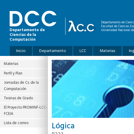
Pasar al contenido principal
Departamento de Cienci
Facultad de Ciencias Ex
Departamento de
Universidad Nacional de
Ciencias de la
Computación
Menú principal
Inicio
Departamento
LCC
Materias
In
Materias
Perfil y Plan
Jornadas de Cs. de la
Computación
Tesinas de Grado
El Proyecto PROMINF‐LCC‐
FCEIA
Lógica
Lista de correo