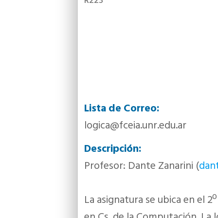
R223
Lista de Correo:
logica@fceia.unr.edu.ar
Descripción:
Profesor: Dante Zanarini (
dant
La asignatura se ubica en el 2º
en Cs. de la Computación. La ló