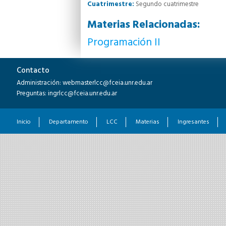
Cuatrimestre:
Segundo cuatrimestre
Materias Relacionadas:
Programación II
Contacto
Administración: webmasterlcc@fceia.unr.edu.ar
Preguntas: ingrlcc@fceia.unr.edu.ar
Inicio
Departamento
LCC
Materias
Ingresantes