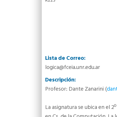
R223
Lista de Correo:
logica@fceia.unr.edu.ar
Descripción:
Profesor: Dante Zanarini (
dant
La asignatura se ubica en el 2º
en Cs. de la Computación. La ló