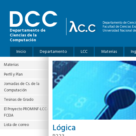
Pasar al contenido principal
Departamento de Cienci
Facultad de Ciencias Ex
Departamento de
Universidad Nacional de
Ciencias de la
Computación
Menú principal
Inicio
Departamento
LCC
Materias
In
Materias
Perfil y Plan
Jornadas de Cs. de la
Computación
Tesinas de Grado
El Proyecto PROMINF‐LCC‐
FCEIA
Lógica
Lista de correo