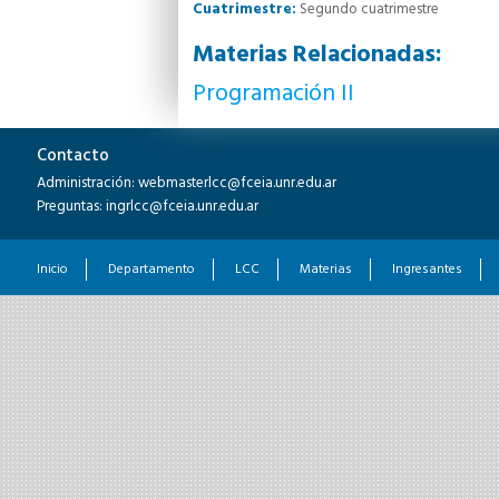
Cuatrimestre:
Segundo cuatrimestre
Materias Relacionadas:
Programación II
Contacto
Administración: webmasterlcc@fceia.unr.edu.ar
Preguntas: ingrlcc@fceia.unr.edu.ar
Inicio
Departamento
LCC
Materias
Ingresantes