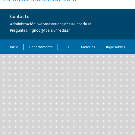
Contacto
Administración: webmasterlcc@fceia.unr.edu.ar
Preguntas: ingrlcc@fceia.unr.edu.ar
Inicio
Departamento
LCC
Materias
Ingresantes