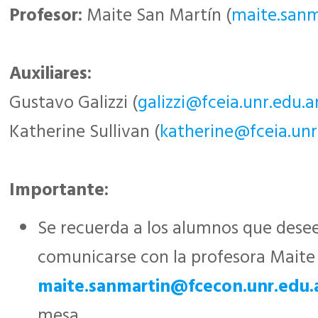
Profesor:
Maite San Martín (
maite.sanm
Auxiliares:
Gustavo Galizzi (
galizzi@fceia.unr.edu.a
Katherine Sullivan (
katherine@fceia.unr
Importante:
Se recuerda a los alumnos que dese
comunicarse con la profesora Maite 
maite.sanmartin@fcecon.unr.edu.
mesa.