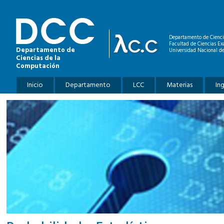
Pasar al contenido principal
Departamento de Cienci
Facultad de Ciencias Ex
Departamento de
Universidad Nacional de
Ciencias de la
Computación
Menú principal
Inicio
Departamento
LCC
Materias
In