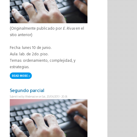
(Originalmente publicado por
E. Rivas
en el
sitio anterior)
Fecha: lunes 10 de junio.
Aula: lab. de 2do. piso.
Temas: ordenamiento, complejidad, y
estrategias.
READ MORE
ABOUT TERCER PARCIAL
Segundo parcial
Submitted by
Webmaster
on Sat, 20/04/2013 - 20:36