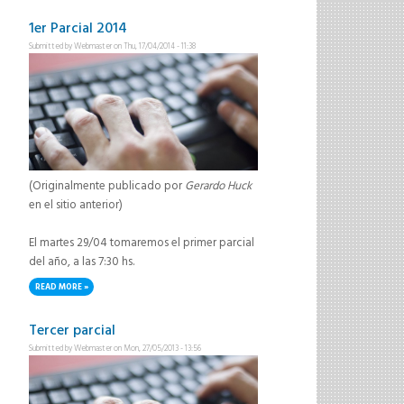
1er Parcial 2014
Submitted by
Webmaster
on Thu, 17/04/2014 - 11:38
(Originalmente publicado por
Gerardo Huck
en el sitio anterior)
El martes 29/04 tomaremos el primer parcial
del año, a las 7:30 hs.
READ MORE
ABOUT 1ER PARCIAL 2014
Tercer parcial
Submitted by
Webmaster
on Mon, 27/05/2013 - 13:56