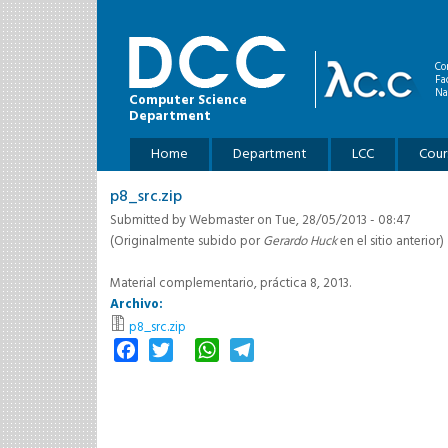
Skip to main content
Co
Fa
Na
Computer Science
Department
Main menu
Home
Department
LCC
Cour
p8_src.zip
Submitted by
Webmaster
on Tue, 28/05/2013 - 08:47
(Originalmente subido por
Gerardo Huck
en el sitio anterior)
Material complementario, práctica 8, 2013.
Archivo:
p8_src.zip
Facebook
Twitter
WhatsApp
Telegram