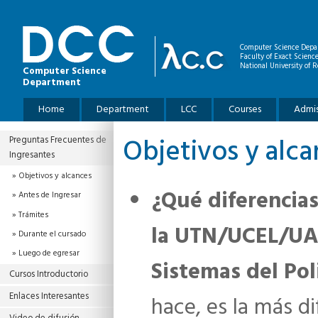
Skip to main content
Computer Science Depa
Faculty of Exact Scienc
National University of R
Computer Science
Department
Main menu
Home
Department
LCC
Courses
Admis
Objetivos y alc
Preguntas Frecuentes de
Ingresantes
Objetivos y alcances
¿Qué diferencias
Antes de Ingresar
Trámites
la UTN/UCEL/UAI
Durante el cursado
Luego de egresar
Sistemas del Pol
Cursos Introductorio
Enlaces Interesantes
hace, es la más d