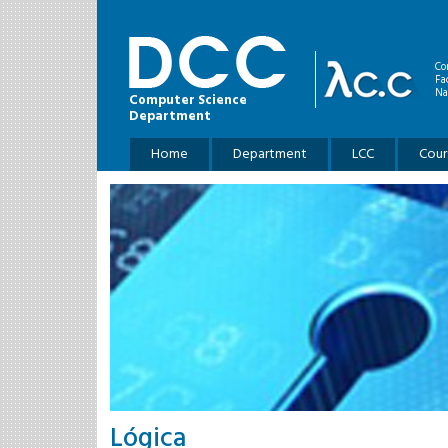
Skip to main content
Co
Fa
Na
Computer Science
Department
Main menu
Home
Department
LCC
Cour
Lógica