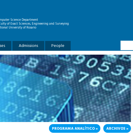
mputer Science Department
culty of Exact Sciences, Engineering and Surveying
tional University of Rosario
Searc
Search
ses
Admissions
People
PROGRAMA ANALÍTICO
ARCHIVOS