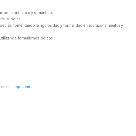
nfoque sintáctico y semántico.
de la lógica.
 precisa, fomentando la rigurosidad y formalidad en sus razonamientos y
tilizando formalismos lógicos.
e en el
campus virtual
.