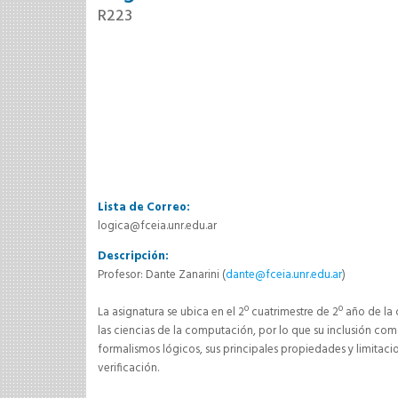
R223
Lista de Correo:
logica@fceia.unr.edu.ar
Descripción:
Profesor: Dante Zanarini (
dante@fceia.unr.edu.ar
)
La asignatura se ubica en el 2º cuatrimestre de 2º año de la 
las ciencias de la computación, por lo que su inclusión como
formalismos lógicos, sus principales propiedades y limitac
verificación.