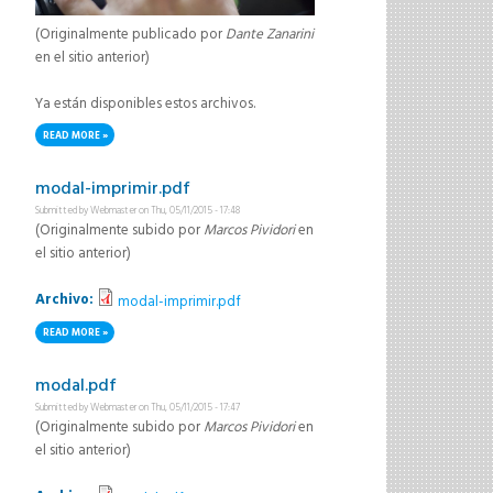
(Originalmente publicado por
Dante Zanarini
en el sitio anterior)
Ya están disponibles estos archivos.
READ MORE
ABOUT PRÁCTICA 7 Y SLIDES
modal-imprimir.pdf
Submitted by
Webmaster
on Thu, 05/11/2015 - 17:48
(Originalmente subido por
Marcos Pividori
en
el sitio anterior)
Archivo:
modal-imprimir.pdf
READ MORE
ABOUT MODAL-IMPRIMIR.PDF
modal.pdf
Submitted by
Webmaster
on Thu, 05/11/2015 - 17:47
(Originalmente subido por
Marcos Pividori
en
el sitio anterior)