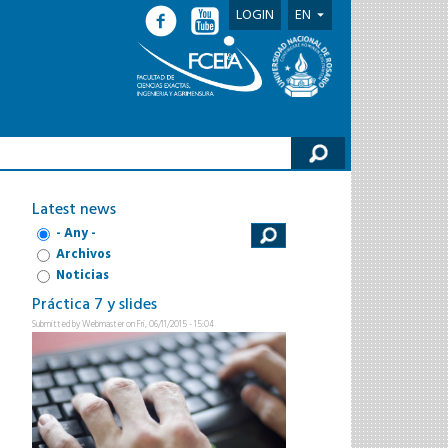
LOGIN
EN
h form
Latest news
- Any -
Archivos
Noticias
Práctica 7 y slides
Submitted by
Webmaster
on Fri, 06/11/2015 - 15:04