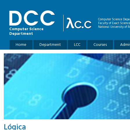
Skip to main content
Computer Science Depa
Faculty of Exact Scienc
National University of R
Computer Science
Department
Main menu
Home
Department
LCC
Courses
Admis
Lógica