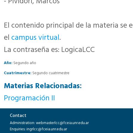
- Pividori, Marcos
El contenido principal de la materia se 
el
campus virtual
.
La contraseña es: LogicaLCC
Año:
Segundo año
Cuatrimestre:
Segundo cuatrimestre
Materias Relacionadas:
Programación II
Contact
Administration: webmasterlcc@fceia.unr.edu.ar
Enquiries: ingrlcc@fceia.unr.edu.ar