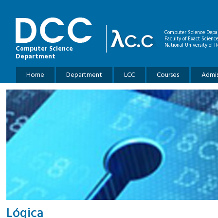
Skip to main content
Computer Science Depa
Faculty of Exact Scienc
National University of R
Computer Science
Department
Main menu
Home
Department
LCC
Courses
Admis
Lógica