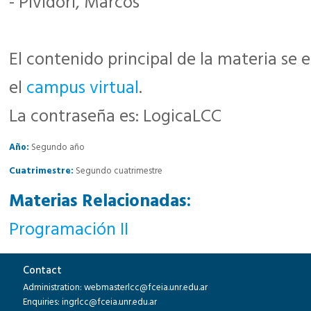
- Pividori, Marcos
El contenido principal de la materia se 
el
campus virtual
.
La contraseña es: LogicaLCC
Año:
Segundo año
Cuatrimestre:
Segundo cuatrimestre
Materias Relacionadas:
Programación II
Contact
Administration: webmasterlcc@fceia.unr.edu.ar
Enquiries: ingrlcc@fceia.unr.edu.ar