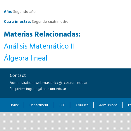
Año:
Segundo año
Cuatrimestre:
Segundo cuatrimestre
Materias Relacionadas:
Análisis Matemático II
Álgebra lineal
Contact
Administration: webmasterlcc@fceia.unr.edu.ar
Enquiries: ingrlcc@fceia.unr.edu.ar
Home
Department
LCC
Courses
Admissions
P