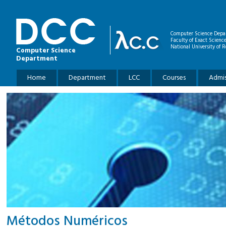
Skip to main content
Computer Science Depa
Faculty of Exact Scienc
National University of R
Computer Science
Department
Main menu
Home
Department
LCC
Courses
Admis
Métodos Numéricos