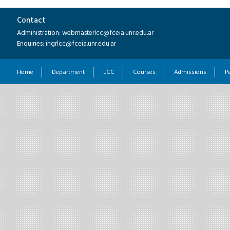
Contact
Administration: webmasterlcc@fceia.unr.edu.ar
Enquiries: ingrlcc@fceia.unr.edu.ar
Home
Department
LCC
Courses
Admissions
P