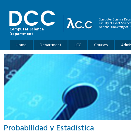
Skip to main content
Computer Science Depa
Faculty of Exact Scienc
National University of R
Computer Science
Department
Main menu
Home
Department
LCC
Courses
Admis
Probabilidad y Estadística