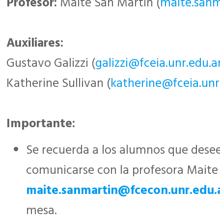
Profesor:
Maite San Martín (
maite.sanm
Auxiliares:
Gustavo Galizzi (
galizzi@fceia.unr.edu.a
Katherine Sullivan (
katherine@fceia.unr
Importante:
Se recuerda a los alumnos que dese
comunicarse con la profesora Maite 
maite.sanmartin@fcecon.unr.edu.
mesa.