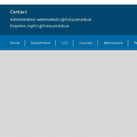
Contact
Administration: webmasterlcc@fceia.unr.edu.ar
Enquiries: ingrlcc@fceia.unr.edu.ar
Home
Department
LCC
Courses
Admissions
P