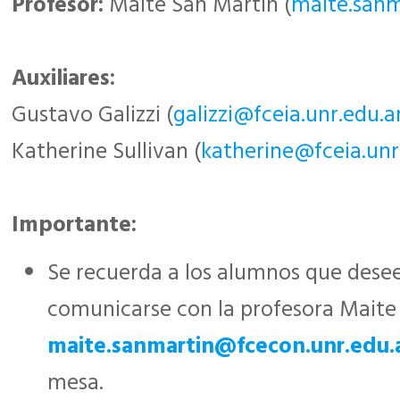
Profesor:
Maite San Martín (
maite.sanm
Auxiliares:
Gustavo Galizzi (
galizzi@fceia.unr.edu.a
Katherine Sullivan (
katherine@fceia.unr
Importante:
Se recuerda a los alumnos que dese
comunicarse con la profesora Maite 
maite.sanmartin@fcecon.unr.edu.
mesa.