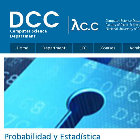
Skip to main content
Computer Science Depa
Faculty of Exact Scienc
National University of R
Computer Science
Department
Main menu
Home
Department
LCC
Courses
Admis
Probabilidad y Estadística