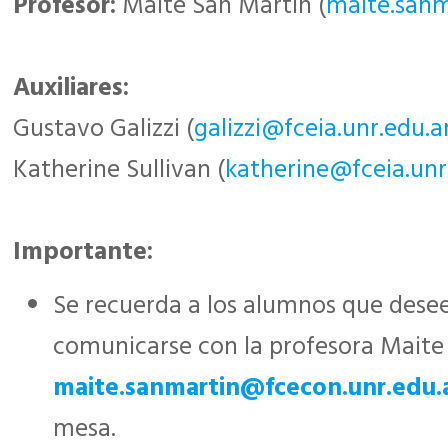
Profesor:
Maite San Martín (
maite.sanm
Auxiliares:
Gustavo Galizzi (
galizzi@fceia.unr.edu.a
Katherine Sullivan (
katherine@fceia.unr
Importante:
Se recuerda a los alumnos que dese
comunicarse con la profesora Maite 
maite.sanmartin@fcecon.unr.edu.
mesa.