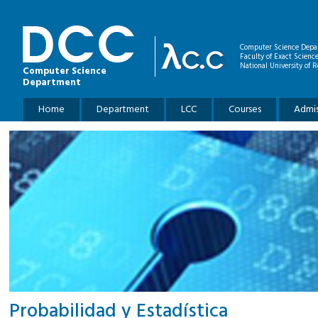
Skip to main content
Computer Science Depa
Faculty of Exact Scienc
National University of R
Computer Science
Department
Main menu
Home
Department
LCC
Courses
Admis
Probabilidad y Estadística