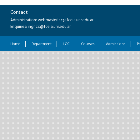
Contact
Administration: webmasterlcc@fceia.unr.edu.ar
Enquiries: ingrlcc@fceia.unr.edu.ar
Home
Department
LCC
Courses
Admissions
P