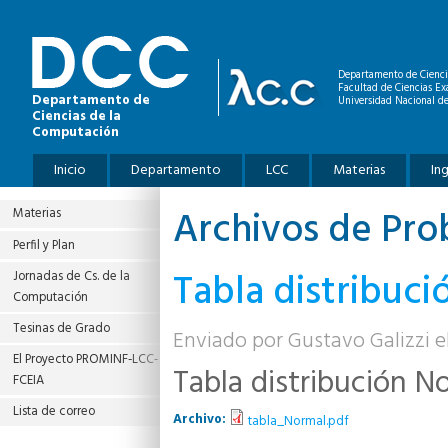
Pasar al contenido principal
Departamento de Cienci
Facultad de Ciencias Ex
Departamento de
Universidad Nacional de
Ciencias de la
Computación
Menú principal
Inicio
Departamento
LCC
Materias
In
Archivos de Prob
Materias
Perfil y Plan
Tabla distribuc
Jornadas de Cs. de la
Computación
Tesinas de Grado
Enviado por
Gustavo Galizzi
el
El Proyecto PROMINF‐LCC‐
Tabla distribución N
FCEIA
Lista de correo
Archivo:
tabla_Normal.pdf