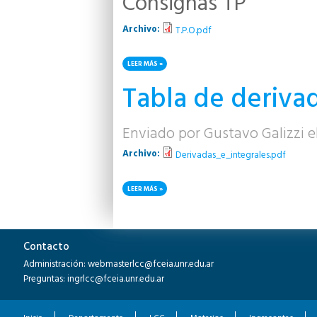
Consignas TP
Archivo:
T.P.O.pdf
LEER MÁS
SOBRE T.P.O.
Tabla de derivad
Enviado por
Gustavo Galizzi
el
Archivo:
Derivadas_e_integrales.pdf
LEER MÁS
SOBRE TABLA DE DERIVADAS E INTEGRALES
Páginas
Contacto
Administración: webmasterlcc@fceia.unr.edu.ar
Preguntas: ingrlcc@fceia.unr.edu.ar