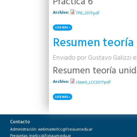
Práctica 6
Archivo:
TP6_2017.pdf
LEER MÁS
SOBRE PRÁCTICA 6
Resumen teoría 
Enviado por
Gustavo Galizzi
el
Resumen teoría unid
Archivo:
clase6_LCC2017.pdf
LEER MÁS
SOBRE RESUMEN TEORÍA UNIDAD 6
Páginas
Contacto
Administración: webmasterlcc@fceia.unr.edu.ar
Preguntas: ingrlcc@fceia.unr.edu.ar