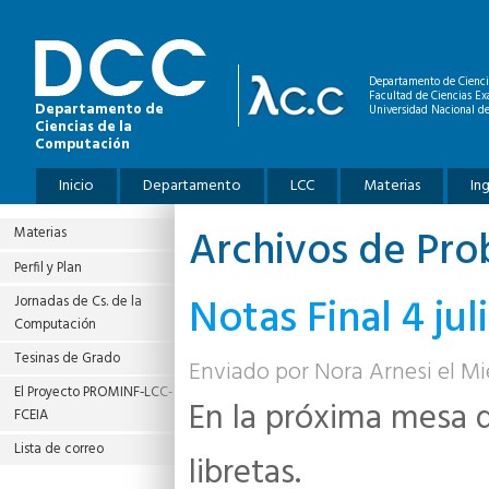
Pasar al contenido principal
Departamento de Cienci
Facultad de Ciencias Ex
Departamento de
Universidad Nacional de
Ciencias de la
Computación
Menú principal
Inicio
Departamento
LCC
Materias
In
Archivos de Prob
Materias
Perfil y Plan
Notas Final 4 jul
Jornadas de Cs. de la
Computación
Tesinas de Grado
Enviado por
Nora Arnesi
el Mi
El Proyecto PROMINF‐LCC‐
En la próxima mesa 
FCEIA
Lista de correo
libretas.