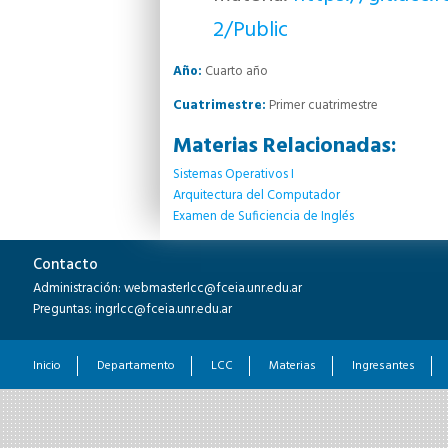
2/Public
Año:
Cuarto año
Cuatrimestre:
Primer cuatrimestre
Materias Relacionadas:
Sistemas Operativos I
Arquitectura del Computador
Examen de Suficiencia de Inglés
Contacto
Administración: webmasterlcc@fceia.unr.edu.ar
Preguntas: ingrlcc@fceia.unr.edu.ar
Inicio
Departamento
LCC
Materias
Ingresantes