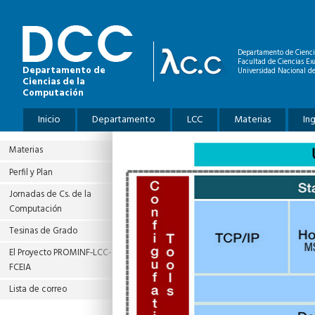
Pasar al contenido principal
Departamento de Cienci
Facultad de Ciencias Ex
Departamento de
Universidad Nacional de
Ciencias de la
Computación
Menú principal
Inicio
Departamento
LCC
Materias
In
Materias
Perfil y Plan
Jornadas de Cs. de la
Computación
Tesinas de Grado
El Proyecto PROMINF‐LCC‐
FCEIA
Lista de correo