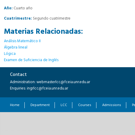
Año:
Cuarto año
Cuatrimestre:
Segundo cuatrimestre
Materias Relacionadas:
Análisis Matemático II
Álgebra lineal
Lógica
Examen de Suficiencia de Inglés
Contact
Administration: webmasterlcc@fceia.unr.edu.ar
Enquiries: ingrlcc@fceia.unr.edu.ar
Home
Department
LCC
Courses
Admissions
P