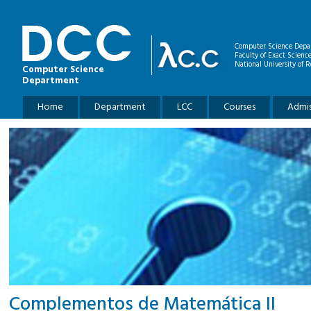
Skip to main content
Computer Science Depa
Faculty of Exact Scienc
National University of R
Computer Science
Department
Main menu
Home
Department
LCC
Courses
Admis
Complementos de Matemática II