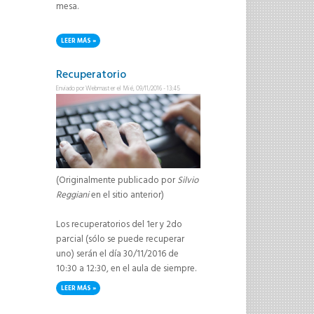
mesa.
LEER MÁS
SOBRE ACLARACIÓN IMPORTANTE SOBRE EL EXAMEN FINAL
Recuperatorio
Enviado por
Webmaster
el Mié, 09/11/2016 - 13:45
(Originalmente publicado por
Silvio
Reggiani
en el sitio anterior)
Los recuperatorios del 1er y 2do
parcial (sólo se puede recuperar
uno) serán el día 30/11/2016 de
10:30 a 12:30, en el aula de siempre.
LEER MÁS
SOBRE RECUPERATORIO