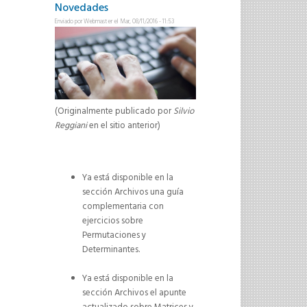
Novedades
Enviado por
Webmaster
el Mar, 08/11/2016 - 11:53
(Originalmente publicado por
Silvio
Reggiani
en el sitio anterior)
Ya está disponible en la
sección Archivos una guía
complementaria con
ejercicios sobre
Permutaciones y
Determinantes.
Ya está disponible en la
sección Archivos el apunte