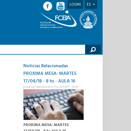
LOGIN
ES
lario de búsqueda
Noticias Relacionadas
PROXIMA MESA: MARTES
17/04/18 - 8 hs - AULA 16
Enviado por
Sabrina Roscani
el Vie, 24/11/2017 - 09:00
PROXIMA MESA: MARTES