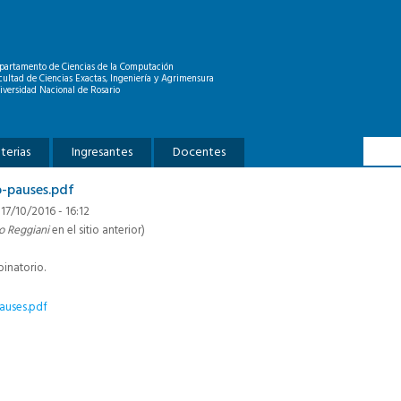
partamento de Ciencias de la Computación
cultad de Ciencias Exactas, Ingeniería y Agrimensura
iversidad Nacional de Rosario
Formu
Buscar
terias
Ingresantes
Docentes
o-pauses.pdf
 17/10/2016 - 16:12
io Reggiani
en el sitio anterior)
inatorio.
auses.pdf
p
gram