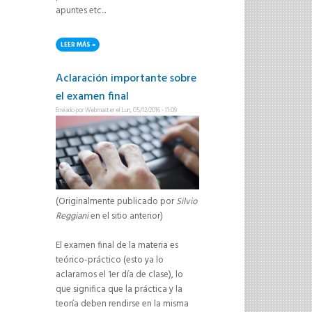
apuntes etc...
LEER MÁS
SOBRE PARA ALUMNOS 2017 - SITIO EN COMUNIDADES UNR
Aclaración importante sobre
el examen final
Enviado por
Webmaster
el Lun, 05/12/2016 - 11:09
(Originalmente publicado por
Silvio
Reggiani
en el sitio anterior)
El examen final de la materia es
teórico-práctico (esto ya lo
aclaramos el 1er día de clase), lo
que significa que la práctica y la
teoría deben rendirse en la misma