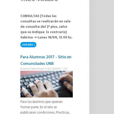
17/04/18 - 8 hs AULA 16
CONSULTAS (Todas las
consultas se realizarán en sala
de consulta del 2° piso, salvo
que se indique lo contrario)
Sabrina -> Lunes 16/04, 13.00 hs.
LEER MÁS
SOBRE PROXIMA MESA: MARTES 17/04/18 - 8 HS - AULA 16
Para Alumnos 2017 - Sitio en
Comunidades UNR
Enviado por
Sabrina Roscani
el Mar, 15/08/2017 - 12:19
Para los alumnos que quieran
formar parte. En el sitio se
publicaran condiciones, Practicas,