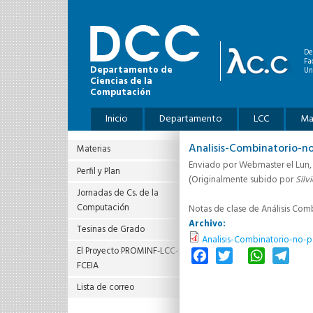
Pasar al contenido principal
De
Fa
Departamento de
Un
Ciencias de la
Computación
Menú principal
Inicio
Departamento
LCC
Ma
Analisis-Combinatorio-n
Materias
Enviado por
Webmaster
el Lun,
Perfil y Plan
(Originalmente subido por
Silv
Jornadas de Cs. de la
Computación
Notas de clase de Análisis Comb
Archivo:
Tesinas de Grado
Analisis-Combinatorio-no-p
El Proyecto PROMINF‐LCC‐
Facebook
Twitter
WhatsAp
Tele
FCEIA
Lista de correo